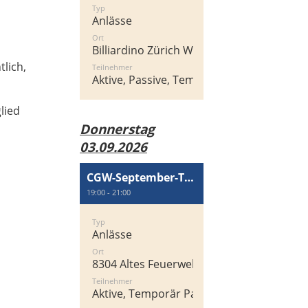
Typ
Anlässe
Ort
Billiardino Zürich West, Heinrichstrasse 2
tlich,
Teilnehmer
Aktive, Passive, Temporär Passiv
lied
Donnerstag
03.09.2026
CGW-September-Treff
19:00 - 21:00
Typ
Anlässe
Ort
8304 Altes Feuerwehrgebäude, Zentralstra
Teilnehmer
Aktive, Temporär Passiv, Passive