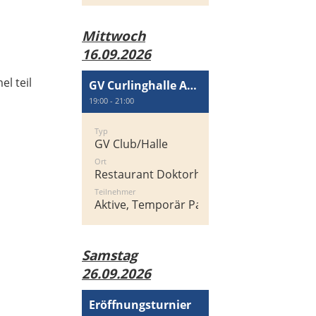
Mittwoch
16.09.2026
l teil
GV Curlinghalle AG Wallisellen
19:00 - 21:00
Typ
GV Club/Halle
Ort
Restaurant Doktorhaus
Teilnehmer
Aktive, Temporär Passiv
Samstag
26.09.2026
Eröffnungsturnier