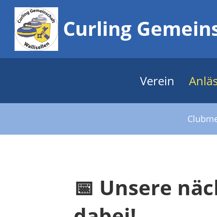
Curling Gemeins
Verein
Anlä
Clubme
📅 Unsere näc
dabei!