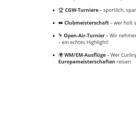
🏆
CGW-Turniere
– sportlich, span
👑
Clubmeisterschaft
– wer holt s
⛷️
Open-Air-Turnier
– Wir nehmen
– ein echtes Highlight!
🌍
WM/EM-Ausflüge
– Wer Curling
Europameisterschaften
reisen