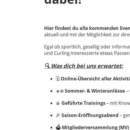
Hier findest du alle kommenden Even
aktuell und mit der Möglichkeit zur di
Egal ob sportlich, gesellig oder informa
und Curling-Interessierte etwas Passen
🔍 Was dich bei uns erwartet:
🗓️
Online-Übersicht aller Aktivi
☀️❄️
Sommer- & Winteranlässe
– 
🥌
Geführte Trainings
– mit Know
🎉
Saison-Eröffnungsabend
– gem
🗳️
Mitgliederversammlung (MV)