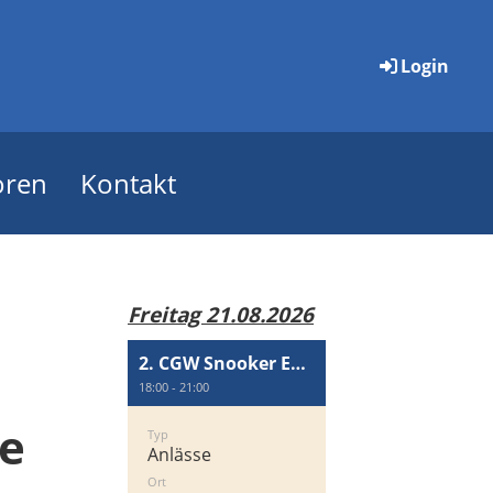
Login
oren
Kontakt
Freitag 21.08.2026
2. CGW Snooker Event
18:00 - 21:00
le
Typ
Anlässe
Ort