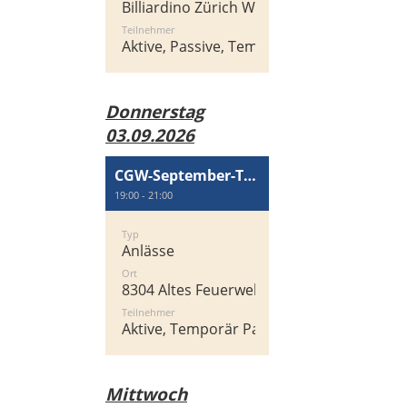
Billiardino Zürich West, Heinrichstrasse 2
Teilnehmer
Aktive, Passive, Temporär Passiv
Donnerstag
03.09.2026
CGW-September-Treff
19:00 - 21:00
Typ
Anlässe
Ort
8304 Altes Feuerwehrgebäude, Zentralstra
Teilnehmer
Aktive, Temporär Passiv, Passive
Mittwoch