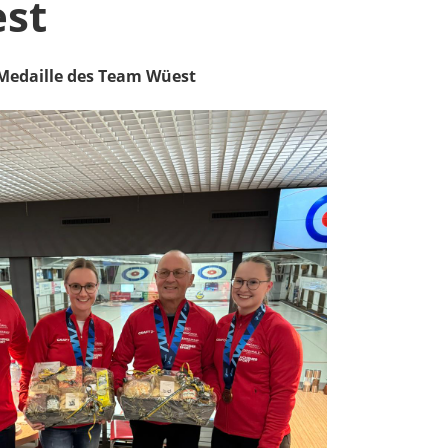
st
Medaille des Team Wüest