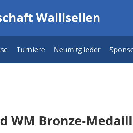
chaft Wallisellen
sse
Turniere
Neumitglieder
Spons
ed WM Bronze-Medail