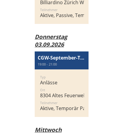
Billiardino Zürich West, Heinrichstrasse 2
Teilnehmer
Aktive, Passive, Temporär Passiv
Donnerstag
03.09.2026
CGW-September-Treff
19:00 - 21:00
Typ
Anlässe
Ort
8304 Altes Feuerwehrgebäude, Zentralstra
Teilnehmer
Aktive, Temporär Passiv, Passive
Mittwoch