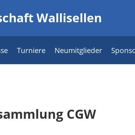
chaft Wallisellen
sse
Turniere
Neumitglieder
Spons
rsammlung CGW