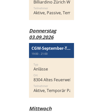
Billiardino Zürich West, Heinrichstrasse 2
Teilnehmer
Aktive, Passive, Temporär Passiv
Donnerstag
03.09.2026
CGW-September-Treff
19:00 - 21:00
Typ
Anlässe
Ort
8304 Altes Feuerwehrgebäude, Zentralstra
Teilnehmer
Aktive, Temporär Passiv, Passive
Mittwoch